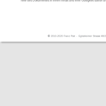
Teile des Dokumentes in ihrem Inhalt und ihrer Gültigkeit davon un
©
 2010-2020
Franz Post  -  
Eglosheimer Strasse 48/2