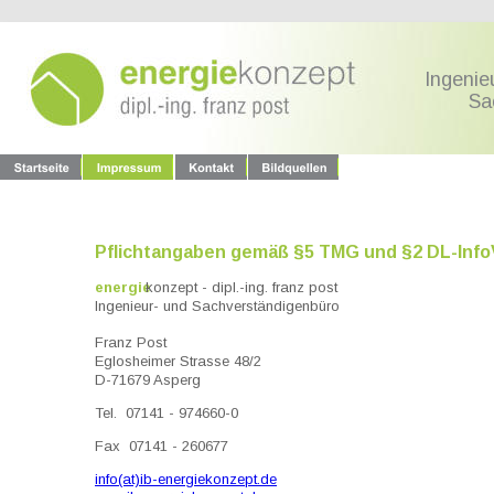
Ingenie
        
Pflichtangaben gemäß §5 TMG und §2 DL-Info
energie
konzept - dipl.-ing. franz post
Ingenieur- und Sachverständigenbüro
Franz Post
Eglosheimer Strasse 48/2
D-71679 Asperg
Tel.  07141 - 974660-0
Fax  07141 - 260677
info(at)ib-energiekonzept.de