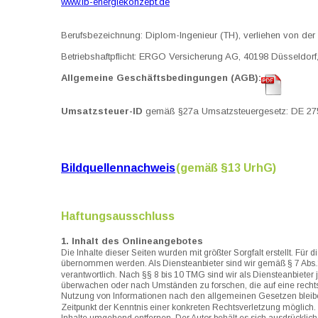
www.ib-energiekonzept.de
Berufsbezeichnung: Diplom-Ingenieur (TH), verliehen von d
Betriebshaftpflicht: ERGO Versicherung AG, 40198 Düsseldorf
Allgemeine Geschäftsbedingungen (AGB):
Umsatzsteuer-ID 
gemäß §27a Umsatzsteuergesetz: DE 27
Bildquellennachweis
 (gemäß §13 UrhG)
Haftungsausschluss
1. Inhalt des Onlineangebotes
Die Inhalte dieser Seiten wurden mit größter Sorgfalt erstellt. Für 
übernommen werden. Als Diensteanbieter sind wir gemäß § 7 Abs.
verantwortlich. Nach §§ 8 bis 10 TMG sind wir als Diensteanbieter j
überwachen oder nach Umständen zu forschen, die auf eine rechtsw
Nutzung von Informationen nach den allgemeinen Gesetzen bleiben
Zeitpunkt der Kenntnis einer konkreten Rechtsverletzung möglic