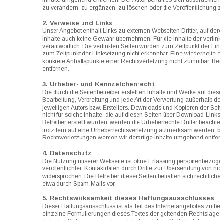
Inhalte umgehend entfernen. Der Autor behält es sich ausdrücklic
zu verändern, zu ergänzen, zu löschen oder die Veröffentlichung z
2. Verweise und Links
Unser Angebot enthält Links zu externen Webseiten Dritter, auf der
Inhalte auch keine Gewähr übernehmen. Für die Inhalte der verlinkte
verantwortlich. Die verlinkten Seiten wurden zum Zeitpunkt der Li
zum Zeitpunkt der Linksetzung nicht erkennbar. Eine wiederholte od
konkrete Anhaltspunkte einer Rechtsverletzung nicht zumutbar. 
entfernen.
3. Urheber- und Kennzeichenrecht
Die durch die Seitenbetreiber erstellten Inhalte und Werke auf die
Bearbeitung, Verbreitung und jede Art der Verwertung außerhalb d
jeweiligen Autors bzw. Erstellers. Downloads und Kopieren der Seite
nicht für solche Inhalte, die auf diesen Seiten über Download-Link
Betreiber erstellt wurden, werden die Urheberrechte Dritter beachte
trotzdem auf eine Urheberrechtsverletzung aufmerksam werden, b
Rechtsverletzungen werden wir derartige Inhalte umgehend entfe
4. Datenschutz
Die Nutzung unserer Webseite ist ohne Erfassung personenbezog
veröffentlichten Kontaktdaten durch Dritte zur Übersendung von ni
widersprochen. Die Betreiber dieser Seiten behalten sich rechtlic
etwa durch Spam-Mails vor.
5. Rechtswirksamkeit dieses Haftungsausschlusses
Dieser Haftungsausschluss ist als Teil des Internetangebotes zu b
einzelne Formulierungen dieses Textes der geltenden Rechtslage nic